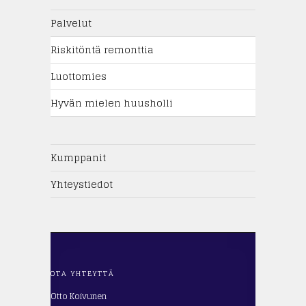
Palvelut
Riskitöntä remonttia
Luottomies
Hyvän mielen huusholli
Kumppanit
Yhteystiedot
OTA YHTEYTTÄ
Otto Koivunen