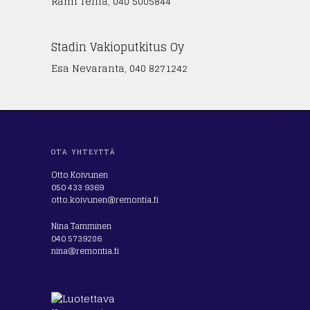
Rami Telilä, 040 5005844
Stadin Vakioputkitus Oy
Esa Nevaranta, 040 8271242
OTA YHTEYTTÄ
Otto Koivunen
050 433 9369
otto.koivunen@remontia.fi
Nina Tamminen
040 5739286
nina@remontia.fi