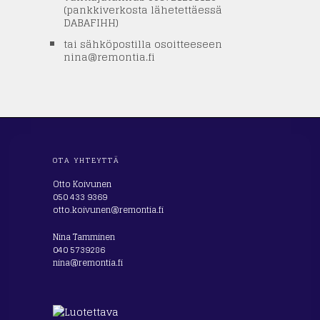
(pankkiverkosta lähetettäessä
DABAFIHH)
tai sähköpostilla osoitteeseen
nina@remontia.fi
OTA YHTEYTTÄ
Otto Koivunen
050 433 9369
otto.koivunen@remontia.fi
Nina Tamminen
040 5739286
nina@remontia.fi