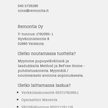
040 5739286
nina@remontia.fi
Remontia Oy
Y-tunnus: 2782995-1
Hyvänmielentie 8
02880 Veikkola
Oletko noutamassa tuotteita?
Myymme pupuystävällisiä ja
laadukkaita Method ja BeFree Home -
puhdistusaineita. Myymälä /
noutovarasto avoinna sopimuksesta.
Oletko laittamassa laskua?
Verkkolaskuosoite 003727829951
Operaattori Maventa
Välittäjätunnus 003721291126